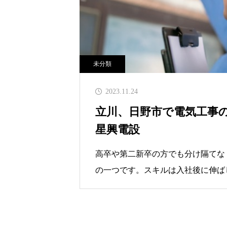
未分類
2023.11.24
立川、日野市で電気工事
星興電設
高卒や第二新卒の方でも分け隔てな
の一つです。スキルは入社後に伸ば
では学歴や経歴ではなくその方が秘
ります。はじめてのことでも果敢に
みながら熟練の職人を目指せる環境