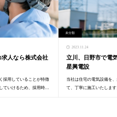
未分類
2023.11.24
の求人なら株式会社
立川、日野市で電
星興電設
く採用していることが特徴
当社は住宅の電気設備を、
していけるため、採用時点
て、丁寧に施工いたします
めている熱意に注目してお
宅のアップグレードまで、
挑み、一つひとつ経験を積
た、電信柱に登って行う作
です。ただ今積極的に採用
光掲示板などの保守点検を