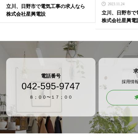
2023.11.24
立川、日野市で電気工事の求人なら
立川、日野市で
株式会社星興電設
株式会社星興電
電話番号
採用情
042-595-9747
８；００〜１７；００